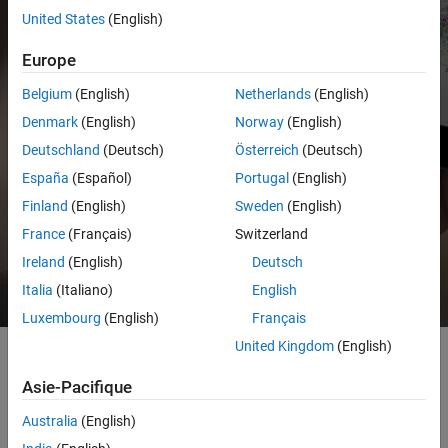
United States
(English)
Europe
Belgium
(English)
Netherlands
(English)
Denmark
(English)
Norway
(English)
Deutschland
(Deutsch)
Österreich
(Deutsch)
España
(Español)
Portugal
(English)
2:00
Finland
(English)
Sweden
(English)
La vidéo
Introduction à MATLAB Mobile
France
(Français)
Switzerland
Ireland
(English)
Deutsch
Italia
(Italiano)
English
Luxembourg
(English)
Français
United Kingdom
(English)
Asie-Pacifique
Australia
(English)