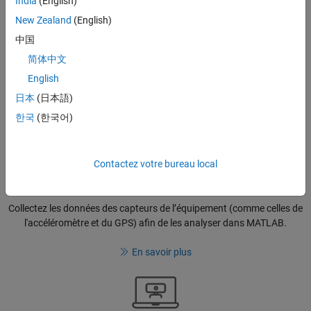
India
(English)
New Zealand
(English)
Se connecter à MATLAB Mobile
中国
®
Connectez-vous à une session MATLAB
exécutée sur MathWorks
简体中文
Cloud.
English
Connexion au cloud
日本
(日本語)
한국
(한국어)
Contactez votre bureau local
Collecter les données de capteurs
Collectez les données des capteurs de l’équipement (comme celles de
l'accéléromètre et du GPS) afin de les analyser dans MATLAB.
En savoir plus