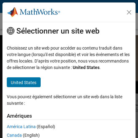
Passer au contenu
MATLAB Mobile
Sélectionner un site web
Choisissez un site web pour accéder au contenu traduit dans
MATLAB Mobile
votre langue (lorsqu'il est disponible) et voir les événements et les
offres locales. D’après votre position, nous vous recommandons
de sélectionner la région suivante :
United States
.
Vous connecter à MATLAB depuis votre
iPhone, votre iPad ou votre équipement
United States
Android
Vous pouvez également sélectionner un site web dans la liste
suivante :
Amériques
América Latina
(Español)
Introduction à MATLAB Mobile
Canada
(English)