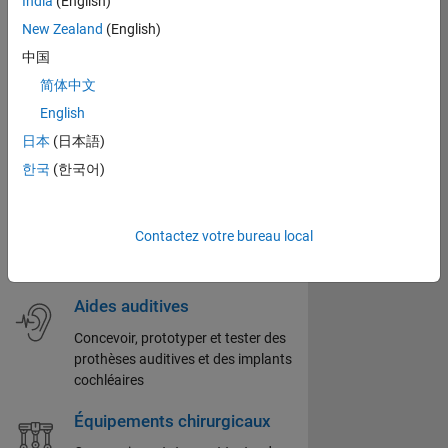
India
(English)
Concevoir, simuler et tester des
New Zealand
(English)
équipements thérapeutiques
中国
Imagerie médicale
简体中文
Concevoir, développer et tester des
English
algorithmes et des équipements
日本
(日本語)
d'imagerie médicale
한국
(한국어)
Monitoring des patients
Concevoir, développer et simuler des
Contactez votre bureau local
équipements de monitoring de
patients
Aides auditives
Concevoir, prototyper et tester des
prothèses auditives et des implants
cochléaires
Équipements chirurgicaux