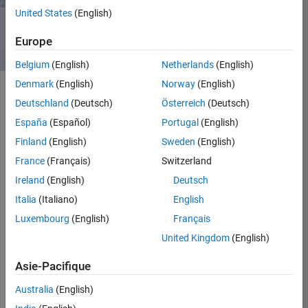
Contacter l’équipe commerciale
United States
(English)
Europe
Belgium
(English)
Netherlands
(English)
Denmark
(English)
Norway
(English)
Deutschland
(Deutsch)
Österreich
(Deutsch)
Applications pour
España
(Español)
Portugal
(English)
équipements médicaux
Finland
(English)
Sweden
(English)
France
(Français)
Switzerland
MATLAB et Simulink proposent un workflow
Ireland
(English)
Deutsch
fonctionnel complet pour développer des
Italia
(Italiano)
English
équipements médicaux et des applications de
santé numérique conformes aux
Luxembourg
(English)
Français
réglementations et aux normes comme
United Kingdom
(English)
IEC 62304.
Asie-Pacifique
Australia
(English)
Équipements thérapeutiques