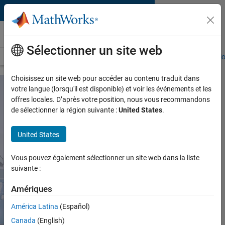
Passer au contenu
Équipements médicaux
Sélectionner un site web
Présentation
Applications pour équipements médicaux
Validatio
Choisissez un site web pour accéder au contenu traduit dans
votre langue (lorsqu'il est disponible) et voir les événements et les
offres locales. D’après votre position, nous vous recommandons
MATLAB et Simulink pour
de sélectionner la région suivante :
United States
.
les équipements
médicaux
United States
Concevoir, simuler et tester des
Vous pouvez également sélectionner un site web dans la liste
équipements médicaux innovants
suivante :
tout en garantissant leur conformité
réglementaire
Amériques
Demander un devis
América Latina
(Español)
Canada
(English)