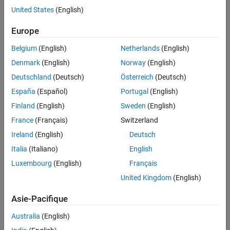
Feedback
United States
(English)
UP NEXT:
Europe
Embracing Technical Computing
Belgium
(English)
Netherlands
(English)
Trends with MATLAB:...
Denmark
(English)
Norway
(English)
Deutschland
(Deutsch)
Österreich
(Deutsch)
España
(Español)
Portugal
(English)
28:07
Video length is 28:07
Finland
(English)
Sweden
(English)
RELATED VIDEOS:
France
(Français)
Switzerland
University of Cambridge Teaches
Ireland
(English)
Deutsch
Numerical Analysis to...
Italia
(Italiano)
English
Luxembourg
(English)
Français
2:13
United Kingdom
(English)
Video length is 2:13
Cambridge Science Centre Offers
Asie-Pacifique
Workshops to Stimulate...
Australia
(English)