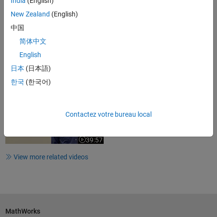
India
(English)
1:52
New Zealand
(English)
Video length is 1:52
中国
What’s New in MATLAB and
Simulink for Signal Processing
简体中文
English
日本
(日本語)
25:38
Video length is 25:38
한국
(한국어)
What's New in MATLAB and
Simulink for Model-Based Design
Contactez votre bureau local
39:57
Video length is 39:57
View more related videos
MathWorks