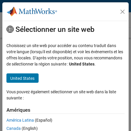
Passer au contenu
Vidéos
Sélectionner un site web
Videos Home
Search
Play
Vi
27:24
Choisissez un site web pour accéder au contenu traduit dans
votre langue (lorsqu'il est disponible) et voir les événements et les
Description
offres locales. D’après votre position, nous vous recommandons
de sélectionner la région suivante :
United States
.
Video
Computational Science and
Engineering for New
United States
Undergraduates
Vous pouvez également sélectionner un site web dans la liste
Recorded: 20 Mar 2013
suivante :
Amériques
Related Resources
América Latina
(Español)
Canada
(English)