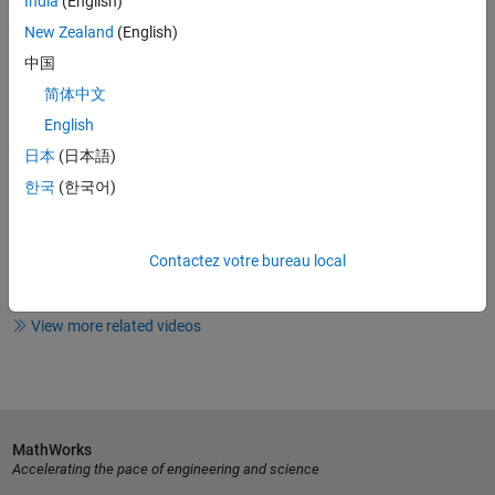
India
(English)
Video length is 5:09
New Zealand
(English)
Making a MATLAB Script to
Compare Two Long Lists of Strings
中国
简体中文
English
36:19
Video length is 36:19
日本
(日本語)
How to Make a Vector in MATLAB
한국
(한국어)
Contactez votre bureau local
2:18
Video length is 2:18
View more related videos
MathWorks
Accelerating the pace of engineering and science