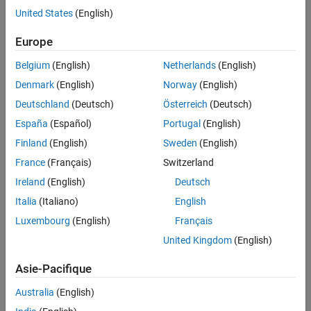
United States
(English)
UP NEXT:
Making a 2D or 3D Histogram to
Europe
Visualize Data Density
Belgium
(English)
Netherlands
(English)
Denmark
(English)
Norway
(English)
Deutschland
(Deutsch)
Österreich
(Deutsch)
3:53
Video length is 3:53
España
(Español)
Portugal
(English)
RELATED VIDEOS:
Finland
(English)
Sweden
(English)
Making a Custom Data Tip
France
(Français)
Switzerland
Ireland
(English)
Deutsch
Italia
(Italiano)
English
4:50
Luxembourg
(English)
Français
Video length is 4:50
United Kingdom
(English)
How to Make a Matrix in a Loop in
MATLAB
Asie-Pacifique
Australia
(English)
5:09