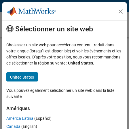
Passer au contenu
Vidéos
Sélectionner un site web
Videos Home
Search
Play
Vi
3:44
Choisissez un site web pour accéder au contenu traduit dans
votre langue (lorsqu'il est disponible) et voir les événements et les
Description
offres locales. D’après votre position, nous vous recommandons
de sélectionner la région suivante :
United States
.
Video
Making a Sweeping Slice Through
Volume of Data
United States
Recorded: 11 Dec 2009
Vous pouvez également sélectionner un site web dans la liste
suivante :
Amériques
Related Resources
América Latina
(Español)
Feedback
Canada
(English)