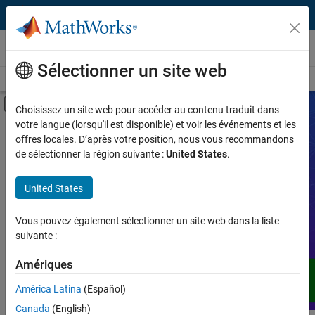
Passer au contenu
Vidéos
Sélectionner un site web
Vidéos
Recherche
Activer/désactiver l'affichage du menu d
Choisissez un site web pour accéder au contenu traduit dans
votre langue (lorsqu'il est disponible) et voir les événements et les
Produit
Vidéos
offres locales. D’après votre position, nous vous recommandons
de sélectionner la région suivante :
United States
.
Type de vidéo
Développez votre compréhension de
United States
MATLAB, Simulink et d'autres produits,
Fonctionnalité
services et solutions de MathWorks,
grâce à des démonstrations, des
Vous pouvez également sélectionner un site web dans la liste
Application
tutoriels, des témoignages d'utilisateurs,
suivante :
des webinaires et bien plus encore.
Langue
Amériques
América Latina
(Español)
Canada
(English)