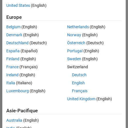
United States
(English)
Contenu principal
Recherche
Europe
Rech
Belgium
(English)
Netherlands
(English)
Trier par
Denmark
(English)
Norway
(English)
Deutschland
(Deutsch)
Österreich
(Deutsch)
España
(Español)
Portugal
(English)
Finland
(English)
Sweden
(English)
France
(Français)
Switzerland
Ireland
(English)
Deutsch
Italia
(Italiano)
English
Luxembourg
(English)
Français
United Kingdom
(English)
Asie-Pacifique
Australia
(English)