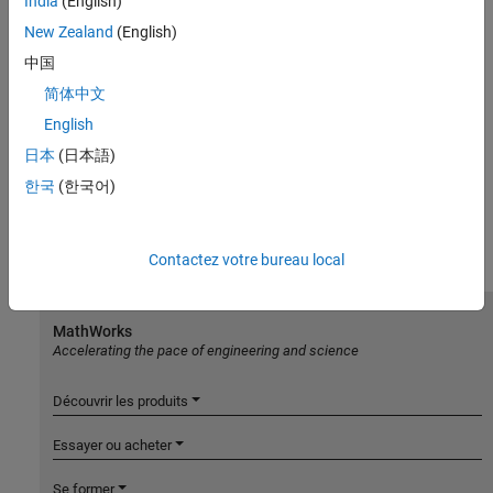
India
(English)
New Zealand
(English)
中国
简体中文
English
日本
(日本語)
한국
(한국어)
Contactez votre bureau local
MathWorks
Accelerating the pace of engineering and science
Découvrir les produits
Essayer ou acheter
Se former