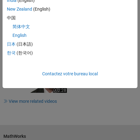
India
(English)
2:13
New Zealand
(English)
Video length is 2:13
中国
Hochschule RheinMain Teaches
Modeling and Simulation in a...
简体中文
English
日本
(日本語)
2:01
Video length is 2:01
한국
(한국어)
Georg-August Universität Göttingen
Teaches Modeling and...
Contactez votre bureau local
2:28
Video length is 2:28
View more related videos
MathWorks