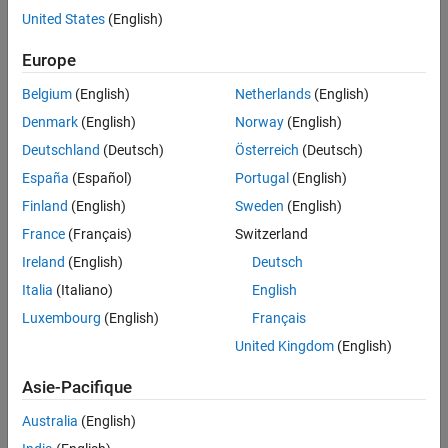
Feedback
United States
(English)
UP NEXT:
Europe
University of Oxford Uses MATLAB
Belgium
(English)
Netherlands
(English)
for Modeling in the iGEM...
Denmark
(English)
Norway
(English)
Deutschland
(Deutsch)
Österreich
(Deutsch)
España
(Español)
Portugal
(English)
1:40
Video length is 1:40
Finland
(English)
Sweden
(English)
RELATED VIDEOS:
France
(Français)
Switzerland
University of Oxford Solves Large-
Ireland
(English)
Deutsch
Scale Optimal Control...
Italia
(Italiano)
English
Luxembourg
(English)
Français
2:09
United Kingdom
(English)
Video length is 2:09
University of Cambridge Teaches
Asie-Pacifique
Numerical Analysis to...
Australia
(English)