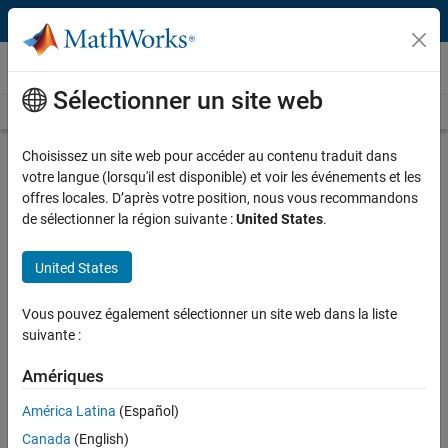
Passer au contenu
Vidéos
Sélectionner un site web
Videos Home
Search
Play
Vi
2:06
Choisissez un site web pour accéder au contenu traduit dans
votre langue (lorsqu'il est disponible) et voir les événements et les
Description
offres locales. D’après votre position, nous vous recommandons
de sélectionner la région suivante :
United States
.
Video
University of Oxford Teaches
Mathematical Modeling for Drug
United States
Discovery
Vous pouvez également sélectionner un site web dans la liste
Published: 10 Jul 2013
suivante :
Amériques
Related Resources
América Latina
(Español)
Canada
(English)