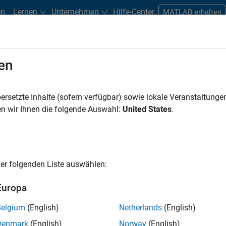
en
Lernen
Unternehmen
Hilfe-Center
MATLAB erhalten
en
oposals
ersetzte Inhalte (sofern verfügbar) sowie lokale Veranstaltung
n wir Ihnen die folgende Auswahl:
United States
.
AB und Simulink
zieren Sie mit MATLAB und Simulink
n Fachbereichen.
er folgenden Liste auswählen:
Europa
Belgium
(English)
Netherlands
(English)
Denmark
(English)
Norway
(English)