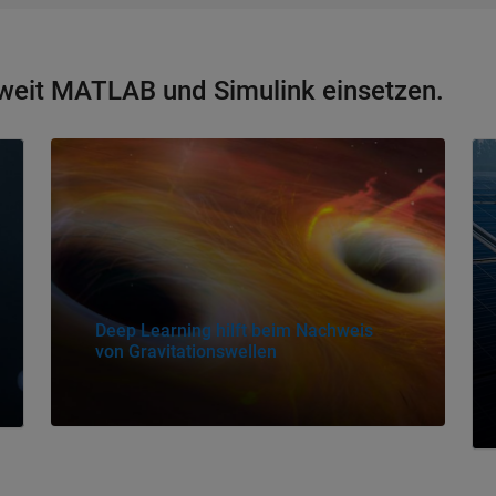
ltweit MATLAB und Simulink einsetzen.
Navigation im Panel
Na
Deep Learning hilft beim Nachweis
von Gravitationswellen