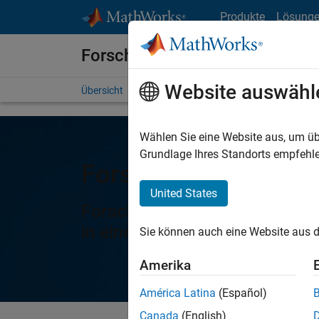
Weiter zum Inhalt
Produkte
Lösung
Forschung
Website auswähl
Übersicht
Science Gateways
Bücher
Call for Pr
Wählen Sie eine Website aus, um üb
Grundlage Ihres Standorts empfehle
Forschung mit MATL
United States
Forschen, arbeiten und publi
in einem breiten Spektrum vo
Sie können auch eine Website aus d
Amerika
América Latina
(Español)
Canada
(English)