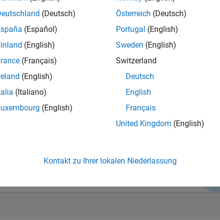
Deutschland
(Deutsch)
Österreich
(Deutsch)
España
(Español)
Portugal
(English)
 Tools,
inland
(English)
Sweden
(English)
hen.
rance
(Français)
Switzerland
reland
(English)
Deutsch
MATLAB und
menarbeit einen
talia
(Italiano)
English
ode, greifen Sie
Luxembourg
(English)
Français
 MATLAB in
United Kingdom
(English)
 erkunden
Kontakt zu Ihrer lokalen Niederlassung