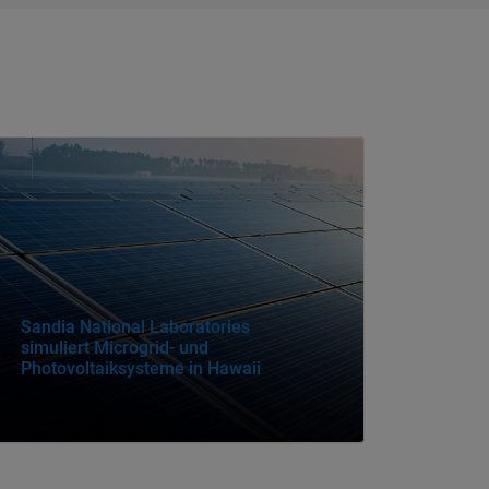
vigation im Panel
Sandia National Laboratories
simuliert Microgrid- und
Photovoltaiksysteme in Hawaii