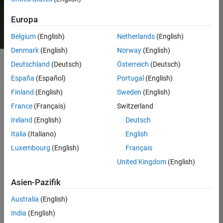
Vertrieb kontaktieren
Europa
Belgium
(English)
Netherlands
(English)
Denmark
(English)
Norway
(English)
Deutschland
(Deutsch)
Österreich
(Deutsch)
España
(Español)
Portugal
(English)
Robotik-Wissenschaftler und Ingenieure nutzen
®
®
MATLAB
und Simulink
, um jeden Aspekt
Finland
(English)
Sweden
(English)
autonomer Systeme zu entwerfen, zu simulieren
France
(Français)
Switzerland
und zu verifizieren — von der Wahrnehmung bis zur
Ireland
(English)
Deutsch
Bewegung.
Italia
(Italiano)
English
Modellierung von Robotik-Systemen bis hin zu
Luxembourg
(English)
Français
den kleinsten Details wie Sensorrauschen und
United Kingdom
(English)
Motorvibration.
Simulation von Robotik-Systemen mit präziser
Asien-Pazifik
Kinematik, Dynamik und
Kontakteigenschaften.
Australia
(English)
Entwurf und Optimierung sowohl der High-
India
(English)
Level-Autonomie als auch der Low-Level-