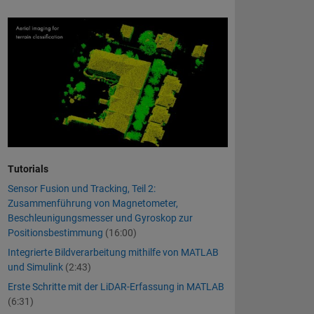
Tutorials
Sensor Fusion und Tracking, Teil 2:
Zusammenführung von Magnetometer,
Beschleunigungsmesser und Gyroskop zur
Positionsbestimmung
(16:00)
Integrierte Bildverarbeitung mithilfe von MATLAB
und Simulink
(2:43)
Erste Schritte mit der LiDAR-Erfassung in MATLAB
(6:31)