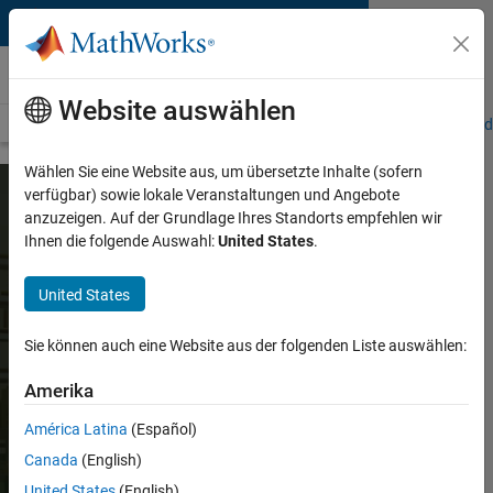
Weiter zum Inhalt
Robotik und autonome Systeme
Website auswählen
Übersicht
Roboter-Manipulatoren
Mobile Roboter
UAV
Offroad
Wählen Sie eine Website aus, um übersetzte Inhalte (sofern
verfügbar) sowie lokale Veranstaltungen und Angebote
anzuzeigen. Auf der Grundlage Ihres Standorts empfehlen wir
MATLAB und Simulink im
Ihnen die folgende Auswahl:
United States
.
Bereich Robotik und
autonome Systeme
United States
Sie können auch eine Website aus der folgenden Liste auswählen:
Entwickeln Sie autonome Anwendungen:
von der Wahrnehmung bis zur Bewegung
Amerika
und Optimierung des Verhaltens auf
Systemebene
América Latina
(Español)
Canada
(English)
Gratis testen
United States
(English)