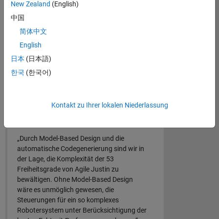
New Zealand
(English)
Steuerung.
中国
Synthese und Analyse von Sensordaten mit
简体中文
einer gepflegten Bibliothek von Algorithmen.
English
Schrittweise Verifizierung des Roboter-
Entwurfs oder Algorithmus, von der
日本
(日本語)
Simulation bis zum Hardware-in-the-Loop
한국
(한국어)
(HIL)-Test.
Bereitstellung von Algorithmen auf Robotern
über ROS oder direkt auf Mikrocontrollern,
Kontakt zu Ihrer lokalen Niederlassung
FPGAs, PLCs und Grafikkarten.
„Durch Model-Based Design und die
automatische Codegenerierung sind wir in
der Lage, die Komplexität der 53
Freiheitsgrade von Agile Justin zu
bewältigen. Ohne Model-Based Design
wäre es unmöglich gewesen, die
Steuerungen für ein so komplexes
Robotersystem unter Berücksichtigung der