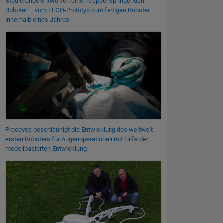
Studierende entwerfen einen treppenspringenden
Roboter – vom LEGO-Prototyp zum fertigen Roboter
innerhalb eines Jahres
Preceyes beschleunigt die Entwicklung des weltweit
ersten Roboters für Augenoperationen mit Hilfe der
modellbasierten Entwicklung