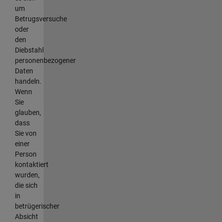
um
Betrugsversuche
oder
den
Diebstahl
personenbezogener
Daten
handeln.
Wenn
Sie
glauben,
dass
Sie von
einer
Person
kontaktiert
wurden,
die sich
in
betrügerischer
Absicht