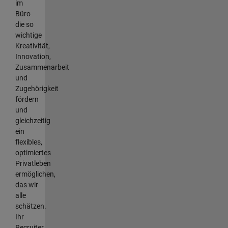
im
Büro
die so
wichtige
Kreativität,
Innovation,
Zusammenarbeit
und
Zugehörigkeit
fördern
und
gleichzeitig
ein
flexibles,
optimiertes
Privatleben
ermöglichen,
das wir
alle
schätzen.
Ihr
Recruiter