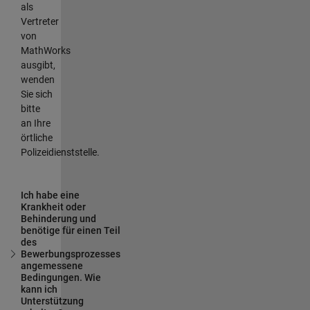
als
Vertreter
von
MathWorks
ausgibt,
wenden
Sie sich
bitte
an Ihre
örtliche
Polizeidienststelle.
Ich habe eine
Krankheit oder
Behinderung und
benötige für einen Teil
des
Bewerbungsprozesses
angemessene
Bedingungen. Wie
kann ich
Unterstützung