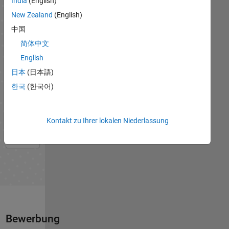
India
(English)
New Zealand
(English)
中国
Vorstellungsgespräch
简体中文
English
日本
(日本語)
한국
(한국어)
Onboarding
Kontakt zu Ihrer lokalen Niederlassung
Bewerbung