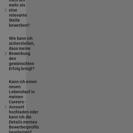
mich um
mehr als
eine
relevante
Stelle
bewerben?
Wie kann ich
sicherstellen,
dass meine
Bewerbung
den
gewünschten
Erfolg bringt?
Kann ich einen
neuen
Lebenslauf in
meinen
Careers-
Account
hochladen oder
kann ich die
Details meines
Bewerberprofils
bearbeiten?