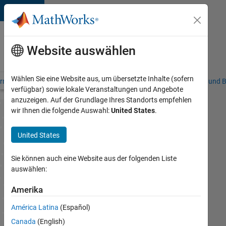
Weiter zum Inhalt
Karriere
bei
Website auswählen
MathWorks
Wählen Sie eine Website aus, um übersetzte Inhalte (sofern
rriere – Übersicht
Stellensuche
Niederlassungen
Studierende und B
verfügbar) sowie lokale Veranstaltungen und Angebote
anzuzeigen. Auf der Grundlage Ihres Standorts empfehlen
wir Ihnen die folgende Auswahl:
United States
.
Das
United States
erwartet
Sie können auch eine Website aus der folgenden Liste
Sie
auswählen:
bei
Ihrer
Amerika
Bewerbung
América Latina
(Español)
Canada
(English)