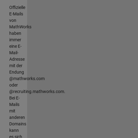
Offizielle
E-Mails
von
MathWorks
haben
immer
eine E-
Mail-
Adresse
mit der
Endung
@mathworks.com
oder
@recruiting.mathworks.com.
Bei E-
Mails
mit
anderen
Domains
kann
es sich