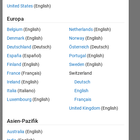
Hier
United States
(English)
finden
Sie
Europa
nützliche
Antworten
Belgium
(English)
Netherlands
(English)
auf
Denmark
(English)
Norway
(English)
häufig
gestellte
Deutschland
(Deutsch)
Österreich
(Deutsch)
Fragen
España
(Español)
Portugal
(English)
zu den
Themenbereichen
Finland
(English)
Sweden
(English)
Bewerbung,
France
(Français)
Switzerland
Vorstellungsgespräch
und
Ireland
(English)
Deutsch
Onboarding.
Italia
(Italiano)
English
Luxembourg
(English)
Français
United Kingdom
(English)
Bewerbung
Asien-Pazifik
Australia
(English)