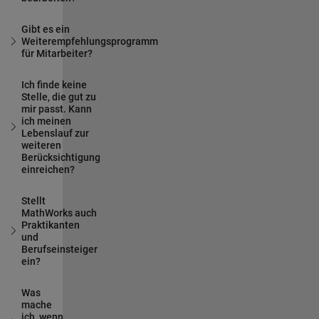
Gibt es ein
Weiterempfehlungsprogramm
für Mitarbeiter?
Ich finde keine
Stelle, die gut zu
mir passt. Kann
ich meinen
Lebenslauf zur
weiteren
Berücksichtigung
einreichen?
Stellt
MathWorks auch
Praktikanten
und
Berufseinsteiger
ein?
Was
mache
ich, wenn