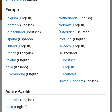
Europa
Belgium
(English)
Netherlands
(English)
Denmark
(English)
Norway
(English)
Deutschland
(Deutsch)
Österreich
(Deutsch)
Das Dokument zu den Orion
España
(Español)
Portugal
(English)
Guidance-, Navigation- und
Finland
(English)
Sweden
(English)
Control MATLAB sowie
Simulink-Standards beschreibt
France
(Français)
Switzerland
die Modellierungsstandards
Ireland
(English)
Deutsch
und -richtlinien, die das Orion
Italia
(Italiano)
English
Crew Exploration Vehicle
(CEV) Flight Dynamics Team
Luxembourg
(English)
Français
(FDT) bei der Entwicklung und
United Kingdom
(English)
Codierung der GN&C-
Algorithmen unter
Asien-Pazifik
Verwendung von Simulink,
Stateflow,
der MATLAB-
Australia
(English)
Sprache für die Code-
India
(English)
Generierung
und Embedded