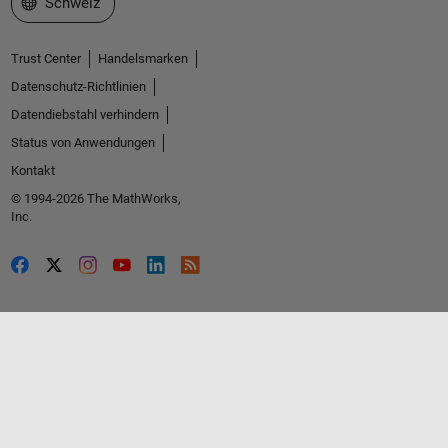
Website auswählen
Schweiz
Trust Center
Handelsmarken
Datenschutz-Richtlinien
Datendiebstahl verhindern
Status von Anwendungen
Kontakt
© 1994-2026 The MathWorks,
Inc.