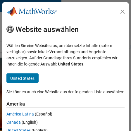
Weiter zum Inhalt
Luftfahrt,
Raumfahrt und
Website auswählen
Verteidigung
Wählen Sie eine Website aus, um übersetzte Inhalte (sofern
Übersicht
Raumfahrtsysteme
AUV
Zertifizierungsstandards
R
verfügbar) sowie lokale Veranstaltungen und Angebote
anzuzeigen. Auf der Grundlage Ihres Standorts empfehlen wir
Ihnen die folgende Auswahl:
United States
.
BRANCHENSTANDARDS
United States
NASA – Orion
Sie können auch eine Website aus der folgenden Liste auswählen:
GN&C:
Standards für
Amerika
MATLAB und
América Latina
(Español)
Simulink
Canada
(English)
United States
(English)