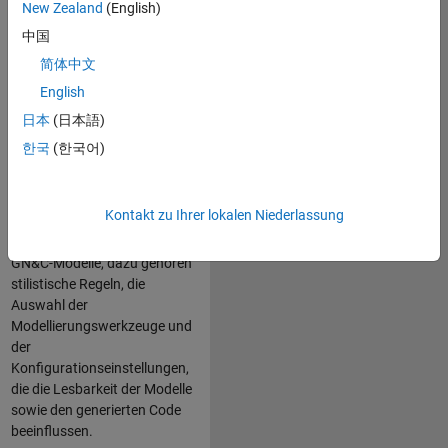
New Zealand
(English)
Coder einsetzt.
中国
Das Orion-Team der
简体中文
NASA/Auftragnehmer nutzte
English
die Richtlinien des
MathWorks
Advisory Board (MAB)
als
日本
(日本語)
Ausgangspunkt und
한국
(한국어)
aktualisierte und erweiterte sie
wie für das Orion-Programm
erforderlich. Die Standards
Kontakt zu Ihrer lokalen Niederlassung
bieten Richtlinien für
verschiedene Aspekte der
GN&C-Modelle, dazu gehören
stilistische Regeln, die
Auswahl der
Modellierungswerkzeuge und
der
Konfigurationseinstellungen,
die die Lesbarkeit der Modelle
sowie den generierten Code
beeinflussen.