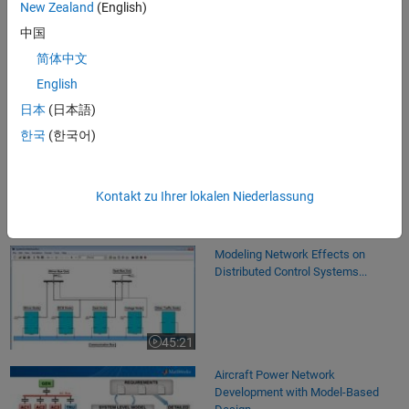
New Zealand
(English)
Effects of CAN Bus
Communications for Distributed
中国
Control...
简体中文
English
26:08
Video length is 26:08
日本
(日本語)
Optimal Neural Network for
한국
(한국어)
Automotive Product Development
Kontakt zu Ihrer lokalen Niederlassung
24:56
Video length is 24:56
Modeling Network Effects on
Distributed Control Systems...
45:21
Video length is 45:21
Aircraft Power Network
Development with Model-Based