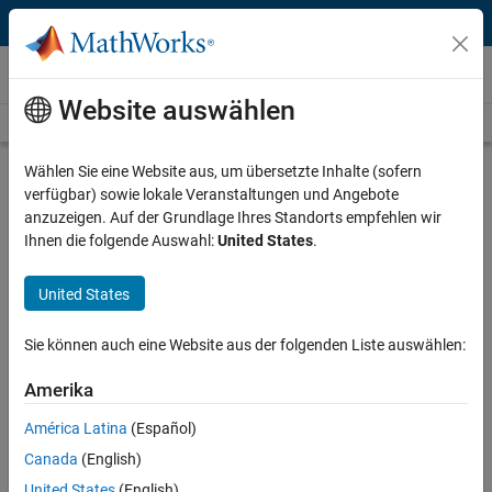
Weiter zum Inhalt
Videos
Website auswählen
Videos Home
Search
Play
Vi
29:45
Wählen Sie eine Website aus, um übersetzte Inhalte (sofern
verfügbar) sowie lokale Veranstaltungen und Angebote
Description
anzuzeigen. Auf der Grundlage Ihres Standorts empfehlen wir
Ihnen die folgende Auswahl:
United States
.
Video
CAN Communication with Your
ECUs and the Vehicle Network
United States
Toolbox
Sie können auch eine Website aus der folgenden Liste auswählen:
From the series:
Improving Your Racecar Development
Amerika
Published: 13 Apr 2015
América Latina
(Español)
Canada
(English)
United States
(English)