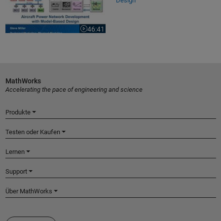
Design
46:41
Video length is 46:41
MathWorks
Accelerating the pace of engineering and science
Produkte
Testen oder Kaufen
Lernen
Support
Über MathWorks