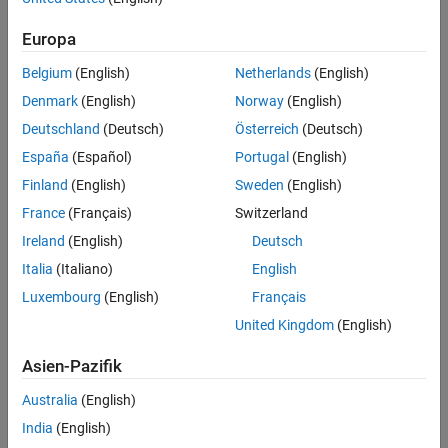
Related Resources
Europa
Feedback
Belgium
(English)
Netherlands
(English)
UP NEXT:
Denmark
(English)
Norway
(English)
Deutschland
(Deutsch)
Österreich
(Deutsch)
Data-Driven Concepts
España
(Español)
Portugal
(English)
Finland
(English)
Sweden
(English)
France
(Français)
Switzerland
29:49
Video length is 29:49
Ireland
(English)
Deutsch
View full series
(30 Videos)
Italia
(Italiano)
English
Luxembourg
(English)
Français
RELATED VIDEOS:
United Kingdom
(English)
Embedded Code Generation for
Your Vehicle Control Systems
Asien-Pazifik
Australia
(English)
28:30
India
(English)
Video length is 28:30