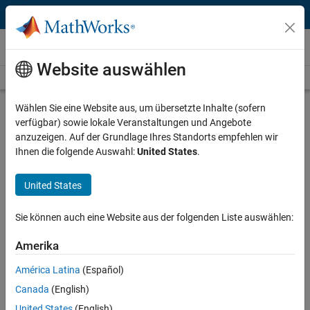
Weiter zum Inhalt
Videos
Website auswählen
Videos Home
Search
Play
Vi
8:48
Wählen Sie eine Website aus, um übersetzte Inhalte (sofern
verfügbar) sowie lokale Veranstaltungen und Angebote
Description
anzuzeigen. Auf der Grundlage Ihres Standorts empfehlen wir
Ihnen die folgende Auswahl:
United States
.
Video
What Is Curve Fitting? Fitting
Models to Data Made Easy with
United States
MATLAB
Sie können auch eine Website aus der folgenden Liste auswählen:
Published: 10 Apr 2024
Amerika
América Latina
(Español)
Full Transcript
Canada
(English)
United States
(English)