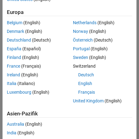
Related Resources
Europa
Feedback
Belgium
(English)
Netherlands
(English)
UP NEXT:
Denmark
(English)
Norway
(English)
Deutschland
(Deutsch)
Österreich
(Deutsch)
Fitting with MATLAB: Statistics,
Optimization, and Curve...
España
(Español)
Portugal
(English)
Finland
(English)
Sweden
(English)
France
(Français)
Switzerland
38:37
Video length is 38:37
Ireland
(English)
Deutsch
RELATED VIDEOS:
Italia
(Italiano)
English
Response Surface Models of Drug
Luxembourg
(English)
Français
Interactions with Curve...
United Kingdom
(English)
Asien-Pazifik
43:12
Video length is 43:12
Australia
(English)
New Capabilities for Regression
India
(English)
and Curve Fitting