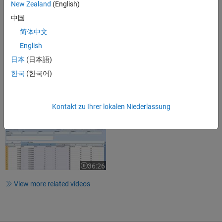
New Zealand
(English)
中国
简体中文
35:04
Video length is 35:04
English
What Is Curve Fitting Toolbox?
日本
(日本語)
한국
(한국어)
2:05
Video length is 2:05
Kontakt zu Ihrer lokalen Niederlassung
Data Driven Fitting with MATLAB
36:26
Video length is 36:26
View more related videos