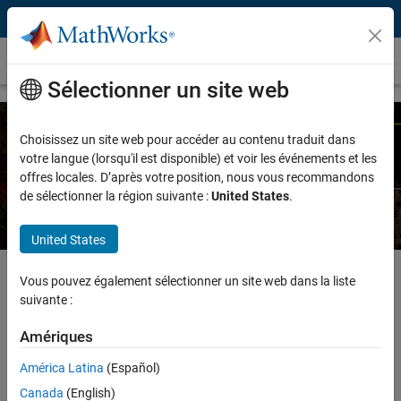
Passer au contenu
Segmentation d'image
Sélectionner un site web
Choisissez un site web pour accéder au contenu traduit dans
La segmentation d’images
votre langue (lorsqu'il est disponible) et voir les événements et les
offres locales. D’après votre position, nous vous recommandons
de sélectionner la région suivante :
United States
.
United States
Vous pouvez également sélectionner un site web dans la liste
suivante :
La segmentation d’images est une technique couramment utilisée
dans le traitement et l'analyse d'images afin de diviser une image en
Amériques
plusieurs parties ou régions, souvent en fonction des caractéristiques
des pixels de l'image. La segmentation d’images peut impliquer de
América Latina
(Español)
séparer l'arrière-plan du premier plan, ou d'effectuer un clustering des
Canada
(English)
régions de pixels en fonction de leurs similarités en termes de couleur