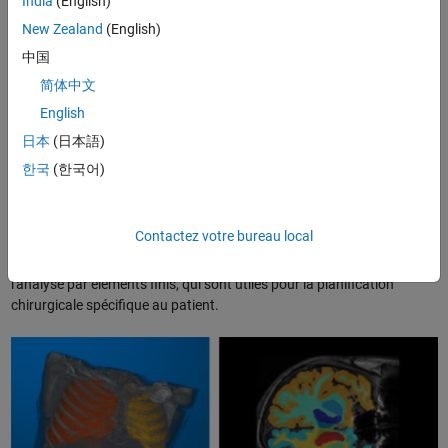
Imagerie médicale
India
(English)
New Zealand
(English)
La segmentation et l'analyse jouent un rôle important dans le
diagnostic clinique, la planification des traitements et la recherche
中国
médicale. Utilisez la segmentation pour labelliser et analyser des
简体中文
organes, des tumeurs, des cellules, des implants et d'autres régions
English
d'intérêt. Par exemple, vous pouvez utiliser la radiomique afin de
classer une tumeur comme cancéreuse ou bénigne, puis mesurer la
日本
(日本語)
croissance de la tumeur lors des scanners de suivi. Vous pouvez
한국
(한국어)
également suivre la position et la morphologie des cellules dans des
images de microscopie segmentées, ou analyser la densité osseuse
lors d'un essai pharmaceutique. Les masques de segmentation
Contactez votre bureau local
peuvent également être utilisés afin de générer des modèles
anatomiques en 3D pour des applications comme l'impression 3D ou
l'analyse par éléments finis, qui sont utiles pour la planification
chirurgicale spécifique au patient.