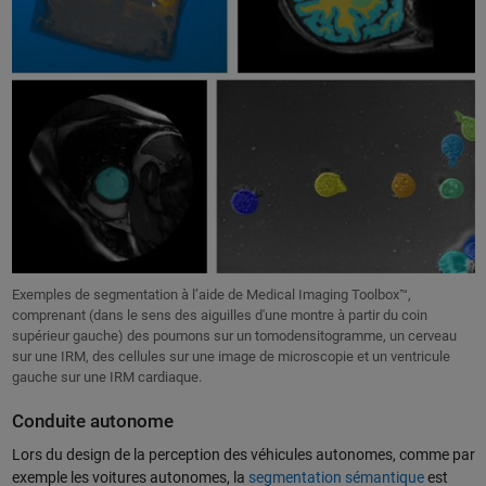
Exemples de segmentation à l’aide de Medical Imaging Toolbox™,
comprenant (dans le sens des aiguilles d'une montre à partir du coin
supérieur gauche) des poumons sur un tomodensitogramme, un cerveau
sur une IRM, des cellules sur une image de microscopie et un ventricule
gauche sur une IRM cardiaque.
Conduite autonome
Lors du design de la perception des véhicules autonomes, comme par
exemple les voitures autonomes, la
segmentation sémantique
est