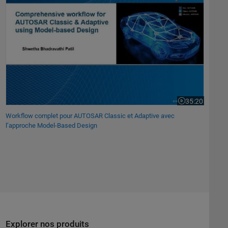
35:20
La vidéo dure 3
Workflow complet pour AUTOSAR Classic et Adaptive avec
l’approche Model-Based Design
Explorer nos produits