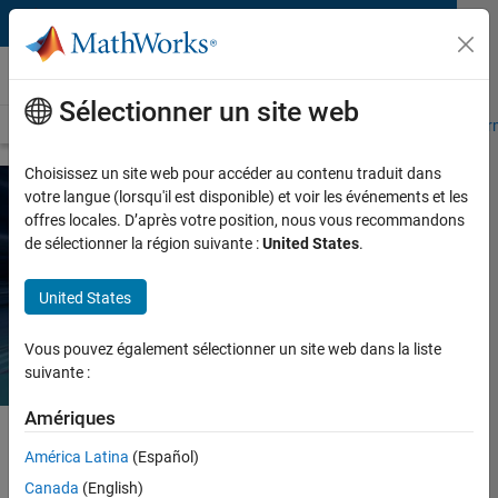
Passer au contenu
Automobile
Sélectionner un site web
Présentation
Conduite autonome
Véhicule défini par logiciel
Nor
Choisissez un site web pour accéder au contenu traduit dans
votre langue (lorsqu'il est disponible) et voir les événements et les
offres locales. D’après votre position, nous vous recommandons
MATLAB et Simulink pour
de sélectionner la région suivante :
United States
.
AUTOSAR
United States
Vous pouvez également sélectionner un site web dans la liste
suivante :
Amériques
América Latina
(Español)
AUTOSAR
(AUTomotive Open System ARchitecture) est une
Canada
(English)