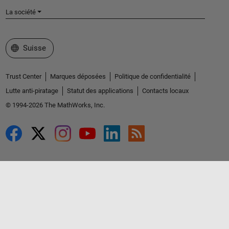
La société
Sélectionner un site web
Suisse
Trust Center
Marques déposées
Politique de confidentialité
Lutte anti-piratage
Statut des applications
Contacts locaux
© 1994-2026 The MathWorks, Inc.