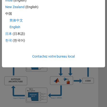
India
(English)
Simulink avec les spécifications AUTOSAR Classic ou Adaptive.
New Zealand
(English)
Vous pouvez également générer du code AUTOSAR C et C++ de
production avec Embedded Coder. Simulink, AUTOSAR
中国
Blockset et Embedded Coder supportent l'intégration de type
简体中文
round-trip avec les architectures AUTOSAR, comme illustré ci-
English
dessous.
日本
(日本語)
Développer et intégrer des applications AUTOSAR Classic et
한국
(한국어)
Adaptative basées sur SOME/IP
Contactez votre bureau local