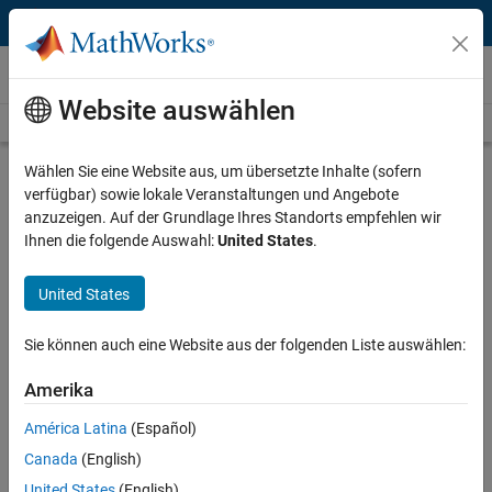
Weiter zum Inhalt
Videos
Website auswählen
Videos Home
Search
Play
Vi
28:03
Wählen Sie eine Website aus, um übersetzte Inhalte (sofern
verfügbar) sowie lokale Veranstaltungen und Angebote
Description
anzuzeigen. Auf der Grundlage Ihres Standorts empfehlen wir
Ihnen die folgende Auswahl:
United States
.
Video
Hybrid Beamforming for 5G
Applications
United States
From the series:
Signal Processing and Wireless – Webinar
Sie können auch eine Website aus der folgenden Liste auswählen:
Series
Amerika
Recorded: 6 Nov 2020
América Latina
(Español)
Canada
(English)
Related Resources
United States
(English)