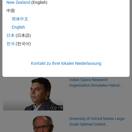
Radar System Modeling and
New Zealand
(English)
Simulation for Automotive...
中国
简体中文
English
26:00
Video length is 26:00
日本
(日本語)
HyEQ: A Toolbox for Simulation of
한국
(한국어)
Hybrid Dynamical Systems
Kontakt zu Ihrer lokalen Niederlassung
34:14
Video length is 34:14
Indian Space Research
Organization Simulates Hybrid...
2:19
Video length is 2:19
University of Oxford Solves Large-
Scale Optimal Control...