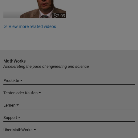
2:09
Video length is 2:09
View more related videos
MathWorks
Accelerating the pace of engineering and science
Produkte
Testen oder Kaufen
Lernen
Support
Über MathWorks