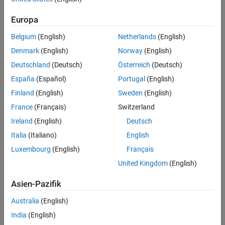
Europa
Feedback
Belgium
(English)
Netherlands
(English)
UP NEXT:
Denmark
(English)
Norway
(English)
Artificial Intelligence for Radar and
Deutschland
(Deutsch)
Österreich
(Deutsch)
Wireless Communication
España
(Español)
Portugal
(English)
Finland
(English)
Sweden
(English)
France
(Français)
Switzerland
46:20
Video length is 46:20
Ireland
(English)
Deutsch
View full series
(8 Videos)
Italia
(Italiano)
English
RELATED VIDEOS:
Luxembourg
(English)
Français
Using Apps for Phased Array
United Kingdom
(English)
System Design and Analysis
Asien-Pazifik
Australia
(English)
4:59
Video length is 4:59
India
(English)