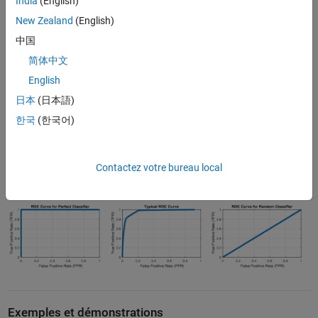
India
(English)
1 (tout ce qui est supérieur ou égal à 0 est classé en 1), ce qui donne
un TPR de 1 et un FPR de 1. À l'autre extrémité de la courbe ROC, si le
New Zealand
(English)
seuil est fixé à 1, le modèle prédira toujours 0 (tout ce qui est inférieur
中国
à 1 est classé en 0), ce qui donne un TPR de 0 et un FPR de 0.
简体中文
Lorsque vous évaluez la performance d'un modèle de classification,
English
ce qui vous intéresse avant tout, c'est ce qui se passe entre ces deux
日本
(日本語)
extrêmes. En général, plus la courbe ROC se situe dans la partie
한국
(한국어)
supérieure gauche, meilleur est le classificateur.
Les courbes ROC sont généralement utilisées avec une
validation
croisée
pour évaluer la performance du modèle sur les données de
Contactez votre bureau local
validation ou de test.
Exemples et démonstrations