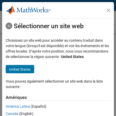
Passer au contenu
Vidéos
Sélectionner un site web
Videos Home
Search
Play
Vi
4:03
Choisissez un site web pour accéder au contenu traduit dans
votre langue (lorsqu'il est disponible) et voir les événements et les
Description
offres locales. D’après votre position, nous vous recommandons
de sélectionner la région suivante :
United States
.
Video
Machine Learning and Deep
Learning with Wavelet Scattering |
United States
Understanding Wavelets, Part 5
Vous pouvez également sélectionner un site web dans la liste
From the series:
Understanding Wavelets
suivante :
Amériques
Published: 24 Dec 2019
América Latina
(Español)
Canada
(English)