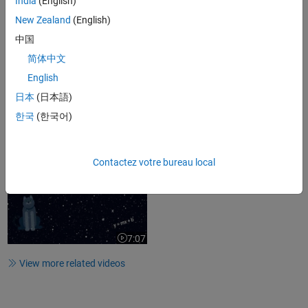
India
(English)
Modelling (Highlights)
New Zealand
(English)
中国
5:36
简体中文
Video length is 5:36
English
Machine Learning for Predictive
Modelling
日本
(日本語)
한국
(한국어)
44:37
Video length is 44:37
Contactez votre bureau local
The Basics | Machine Learning
Made Easy
7:07
Video length is 7:07
View more related videos