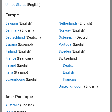
Full Transcript
United States
(English)
Related Resources
Europe
Belgium
(English)
Netherlands
(English)
Feedback
Denmark
(English)
Norway
(English)
RELATED VIDEOS:
Deutschland
(Deutsch)
Österreich
(Deutsch)
What Is Wavelet Toolbox?
España
(Español)
Portugal
(English)
Finland
(English)
Sweden
(English)
France
(Français)
Switzerland
Ireland
(English)
Deutsch
1:45
Video length is 1:45
Italia
(Italiano)
English
Signal Processing and Machine
Luxembourg
(English)
Français
Learning Techniques for...
United Kingdom
(English)
Asie-Pacifique
42:45
Video length is 42:45
Australia
(English)
Machine Learning for Predictive