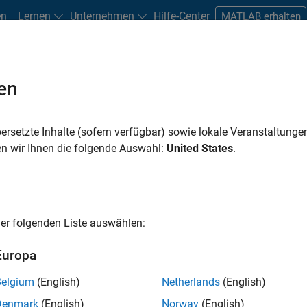
en
Lernen
Unternehmen
Hilfe-Center
MATLAB erhalten
ments
en
Road Map
Previous Releases
atform Availability for DSP System
ersetzte Inhalte (sofern verfügbar) sowie lokale Veranstaltung
n wir Ihnen die folgende Auswahl:
United States
.
er folgenden Liste auswählen:
Europa
Belgium
(English)
Netherlands
(English)
Denmark
(English)
Norway
(English)