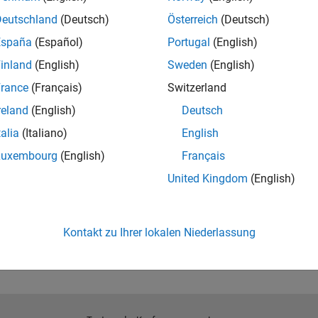
ox block library
Deutschland
(Deutsch)
Österreich
(Deutsch)
oint modeling and deployment of DSP algorithms
España
(Español)
Portugal
(English)
t-optimized code for Intel and ARM processors
inland
(English)
Sweden
(English)
r and Simulink Compiler
rance
(Français)
Switzerland
reland
(English)
Deutsch
talia
(Italiano)
English
ng Toolbox and MATLAB Parallel Server
Luxembourg
(English)
Français
United Kingdom
(English)
Kontakt zu Ihrer lokalen Niederlassung