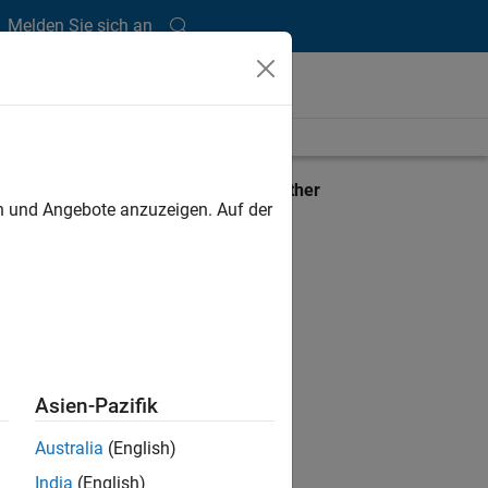
Melden Sie sich an
View requirements for another
en und Angebote anzuzeigen. Auf der
product:
Select product
Asien-Pazifik
Australia
(English)
India
(English)