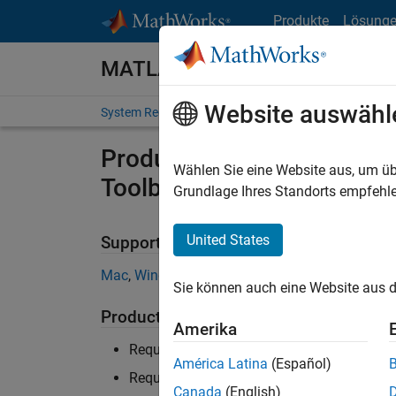
Weiter zum Inhalt
Produkte
Lösung
MATLAB and Simulink Require
Website auswähl
System Requirements
Product Requirements
Product Requirements & Pl
Wählen Sie eine Website aus, um üb
Toolbox
Grundlage Ihres Standorts empfehle
United States
Supported Platforms
Mac
,
Windows
,
Linux
Sie können auch eine Website aus d
Product Requirements
Amerika
Requires MATLAB
América Latina
(Español)
Requires Signal Processing Toolbox
Canada
(English)