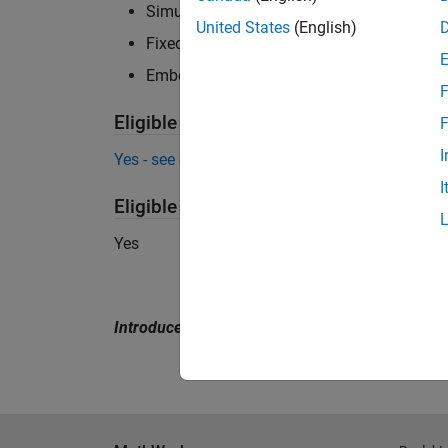
Simulink required to use DSP System Toolb
United States
(English)
Fixed Point Designer required for fixed-p
Embedded Coder required to generate targe
F
Eligible for Use with MATLAB Compile
F
I
Yes - see details
I
Eligible for Use with Parallel Computi
Yes
Introduced in R2011a