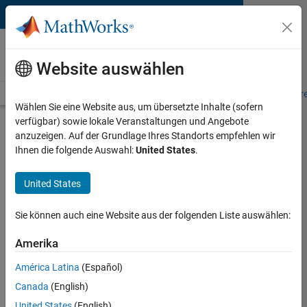
Weiter zum Inhalt
MATLAB and Simulink
Requirements
Website auswählen
System Requirements
Product Requirements
Road Map
Pr
Wählen Sie eine Website aus, um übersetzte Inhalte (sofern
verfügbar) sowie lokale Veranstaltungen und Angebote
Product Requirements &
anzuzeigen. Auf der Grundlage Ihres Standorts empfehlen wir
Platform Availability for
Ihnen die folgende Auswahl:
United States
.
Satellite Communications
United States
Toolbox
Sie können auch eine Website aus der folgenden Liste auswählen:
Supported Platforms
Amerika
Mac
,
Windows
,
Linux
América Latina
(Español)
Product Requirements
Canada
(English)
Requires MATLAB
United States
(English)