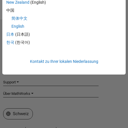
New Zealand
(English)
中国
简体中文
English
MathWorks
日本
(日本語)
Accelerating the pace of engineering and science
한국
(한국어)
Produkte
Testen oder Kaufen
Kontakt zu Ihrer lokalen Niederlassung
Lernen
Support
Über MathWorks
Website auswählen
Schweiz