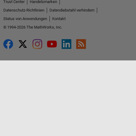
Trust Center
Handelsmarken
Datenschutz-Richtlinien
Datendiebstahl verhindern
Status von Anwendungen
Kontakt
© 1994-2026 The MathWorks, Inc.