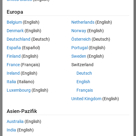
Requires Communications Toolbox
Europa
Requires DSP System Toolbox
Requires Signal Processing Toolbox
Belgium
(English)
Netherlands
(English)
Denmark
(English)
Norway
(English)
Eligible for Use with MATLAB Compiler and
Deutschland
(Deutsch)
Österreich
(Deutsch)
and Simulink Compiler
España
(Español)
Portugal
(English)
Yes - see details
Finland
(English)
Sweden
(English)
France
(Français)
Switzerland
Eligible for Use with Parallel Computing
Toolbox and MATLAB Parallel Server
Ireland
(English)
Deutsch
Italia
(Italiano)
English
Yes
Luxembourg
(English)
Français
United Kingdom
(English)
Introduced in R2021a
Asien-Pazifik
View requirements for another product:
Australia
(English)
Select product
India
(English)