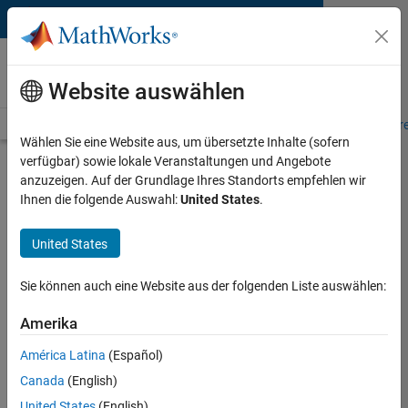
Weiter zum Inhalt
MATLAB and Simulink
Requirements
Website auswählen
System Requirements
Product Requirements
Road Map
Pr
Wählen Sie eine Website aus, um übersetzte Inhalte (sofern
verfügbar) sowie lokale Veranstaltungen und Angebote
Product Requirements &
anzuzeigen. Auf der Grundlage Ihres Standorts empfehlen wir
Platform Availability for
Ihnen die folgende Auswahl:
United States
.
SerDes Toolbox
United States
Supported Platforms
Sie können auch eine Website aus der folgenden Liste auswählen:
Mac
,
Windows
,
Linux
Amerika
Product Requirements
América Latina
(Español)
Requires MATLAB
Canada
(English)
Requires DSP System Toolbox
United States
(English)