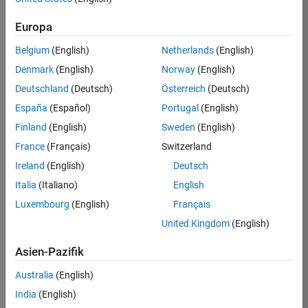
Requires Signal Processing Toolbox
Europa
Simulink required for IBIS-AMI model generation
RF Toolbox required for using S-parameter data
Belgium
(English)
Netherlands
(English)
to specify channel characteristics
Denmark
(English)
Norway
(English)
Signal Integrity Toolbox recommended for
Deutschland
(Deutsch)
Österreich
(Deutsch)
statistical and time domain analysis of IBIS-AMI
España
(Español)
Portugal
(English)
models
Finland
(English)
Sweden
(English)
Eligible for Use with MATLAB Compiler and
France
(Français)
Switzerland
Simulink Compiler
Ireland
(English)
Deutsch
No
Italia
(Italiano)
English
Eligible for Use with Parallel Computing
Luxembourg
(English)
Français
Toolbox and MATLAB Parallel Server
United Kingdom
(English)
Yes
Asien-Pazifik
Supported Third-Party Compilers
Australia
(English)
See Supported Third-Party Compilers
India
(English)