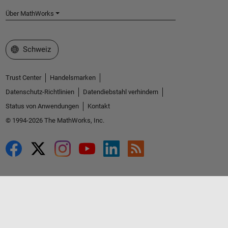
Über MathWorks
Website auswählen
Schweiz
Trust Center
Handelsmarken
Datenschutz-Richtlinien
Datendiebstahl verhindern
Status von Anwendungen
Kontakt
© 1994-2026 The MathWorks, Inc.