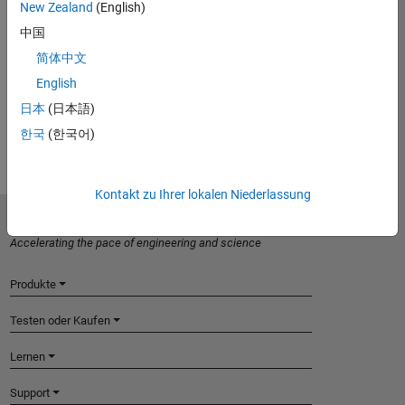
New Zealand
(English)
中国
Introduced in R2019a
简体中文
View requirements for another product:
English
日本
(日本語)
Select product
한국
(한국어)
Kontakt zu Ihrer lokalen Niederlassung
MathWorks
Accelerating the pace of engineering and science
Produkte
Testen oder Kaufen
Lernen
Support