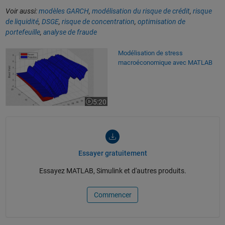
Voir aussi:
modèles GARCH
,
modélisation du risque de crédit
,
risque
de liquidité
,
DSGE
,
risque de concentration
,
optimisation de
portefeuille
,
analyse de fraude
Modélisation de stress macroéconomique avec MATLAB
Modélisation de stress
macroéconomique avec MATLAB
5:20
La vidéo dure 5:20
Essayer gratuitement
Essayez MATLAB, Simulink et d'autres produits.
Commencer