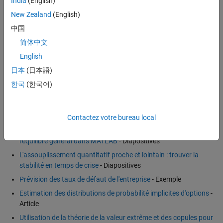
India
(English)
est le logiciel de prédilection de ces experts. MATLAB permet la
New Zealand
(English)
modélisation du risque systémique, y compris la modélisation
statistique, la simulation Monte Carlo,
la théorie des graphes
, la
中国
modélisation basée sur les réseaux et les agents, et les fonctions de
简体中文
tarification.
English
日本
(日本語)
Exemples et démonstrations
한국
(한국어)
Utilisation de MATLAB pour la modélisation du capital de
Solvabilité II : le générateur de scénarios de risque de Prudential
(22:43)
- Vidéo
Contactez votre bureau local
Modélisation des scénarios de stress macroéconomique à
l'équilibre général dans MATLAB
- Diapositives
L'assouplissement quantitatif proche et lointain : trouver la
stabilité en temps de crise
- Diapositives
Prévision des taux de défaut de l'entreprise
- Exemple
Estimation des distributions de probabilité implicites d'options
-
Article
Utilisation de la théorie de la valeur extrême et des copules pour