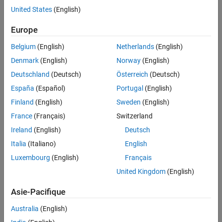
modèles divers, tels que la théorie macro-économique, la génération
United States
(English)
de scénarios, l'estimation par défaut, le test de macro-stress et la
pricing theory. Ce sont des activités essentielles pour les banques
Europe
centrales, les organisations non gouvernementales (ONG), les
régulateurs, les ministères et les décideurs, ainsi que les experts des
Belgium
(English)
Netherlands
(English)
services académiques et financiers
Denmark
(English)
Norway
(English)
Deutschland
(Deutsch)
Österreich
(Deutsch)
España
(Español)
Portugal
(English)
Finland
(English)
Sweden
(English)
France
(Français)
Switzerland
Ireland
(English)
Deutsch
Italia
(Italiano)
English
Luxembourg
(English)
Français
Comment un choc inflationniste systémique simulé pourrait affecter la
United Kingdom
(English)
performance financière et le risque
.
Asie-Pacifique
®
MATLAB
, en combinaison avec
Statistics et Machine Learning
Toolbox™
,
Econometrics Toolbox™
,
Optimization Toolbox™
,
Global
Australia
(English)
Optimization Toolbox
,
Risk Management Toolbox™
, et d'autres outils,