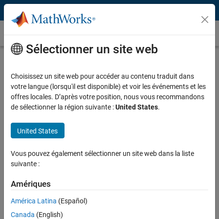
Passer au contenu
Risque systémique
Sélectionner un site web
Risque systémique
Choisissez un site web pour accéder au contenu traduit dans
Le risque systémique est le risque d'effondrement d'un système
votre langue (lorsqu'il est disponible) et voir les événements et les
macro-économique ou d'un système financier agrégé. Cela contraste
offres locales. D’après votre position, nous vous recommandons
avec les risques individuels qui peuvent être contenus sans nuire à
de sélectionner la région suivante :
United States
.
tout le système.
Le risque systémique survient lorsque la
défaillance d'une seule entité
United States
ou d'un groupe d'entités génère une « contagion » en cascade et
perpétue le risque dans tous les systèmes financiers et économiques.
Vous pouvez également sélectionner un site web dans la liste
Par exemple, l'effondrement du géant financier Lehman Brothers en
suivante :
2007 a eu un effet d'entraînement dans l'ensemble de la communauté
des services financiers en raison de la taille de l'entreprise et de son
Amériques
intégration dans le système économique.
América Latina
(Español)
La prévention du risque systémique implique des applications et des
Canada
(English)